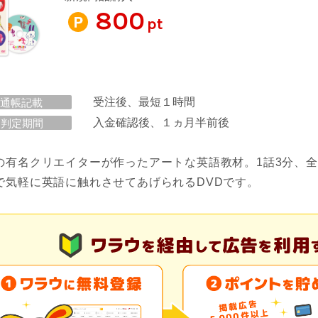
800
pt
受注後、最短１時間
通帳記載
入金確認後、１ヵ月半前後
判定期間
の有名クリエイターが作ったアートな英語教材。1話3分、全
で気軽に英語に触れさせてあげられるDVDです。