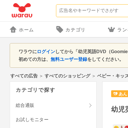
ホーム
カテゴリ
ラン
ワラウに
ログイン
してから「幼児英語DVD（Goomies
初めての方は、
無料ユーザー登録
をしてください。
すべての広告
＞
すべてのショッピング
＞
ベビー・キッ
カテゴリで探す
あん
総合通販
幼児英
お試しモニター