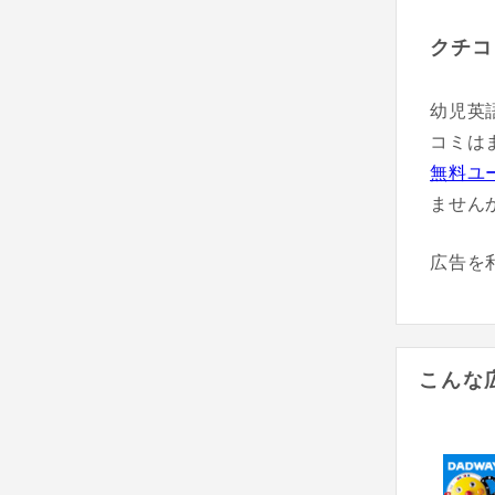
クチコ
幼児英語D
コミは
無料ユ
ません
広告を
こんな