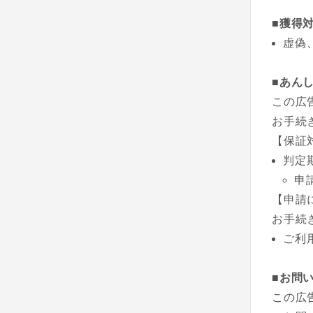
■獲得
虚偽
■あん
この広
お手続
【保証
判定
申
【申請
お手続
ご利
■お問
この広