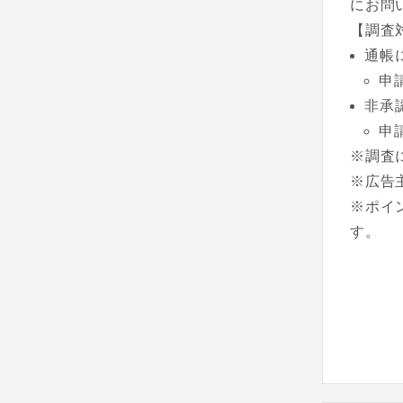
にお問
【調査
通帳
申
非承
申
※調査
※広告
※ポイ
す。