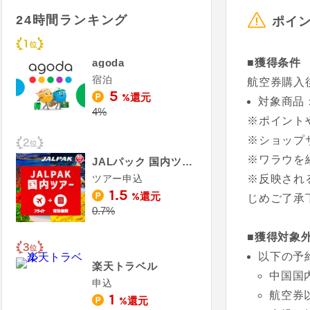
24時間ランキング
ポイ
agoda
■獲得条件
宿泊
航空券購入
5
%還元
対象商品
4%
※ポイント
※ショップ
※ワラウを経
JALパック 国内ツアー（ジャルパック）
ツアー申込
※反映され
1.5
%還元
じめご了承
0.7%
■獲得対象
以下の予
楽天トラベル
中国国
申込
航空券
1
%還元