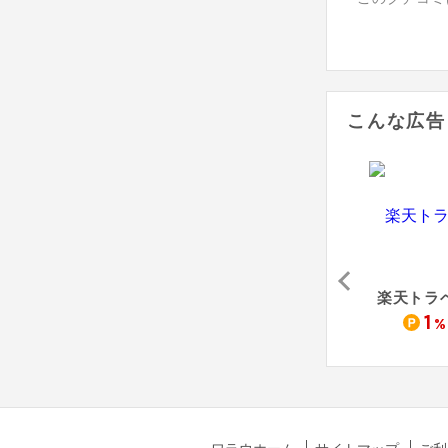
こんな広告
ASOVIEW!（アソビュー）
るるぶトラベル
JTB国内宿泊予約
楽天トラ
1.7
1.5
1
%
%
%