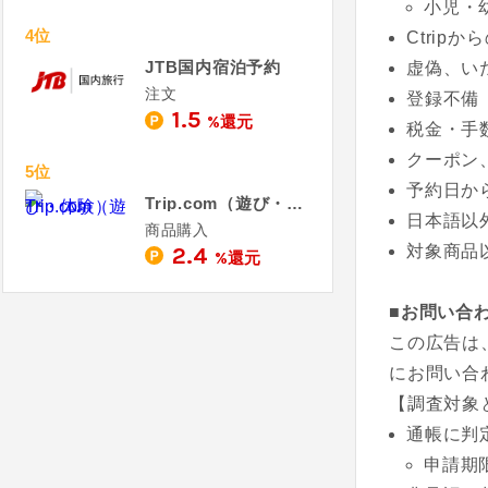
小児・
4位
Ctrip
JTB国内宿泊予約
虚偽、い
注文
登録不備
1.5
%還元
税金・手
クーポン
5位
予約日か
Trip.com（遊び・体験）
日本語以
商品購入
2.4
対象商品
%還元
■お問い合
この広告は
にお問い合
【調査対象
通帳に判
申請期