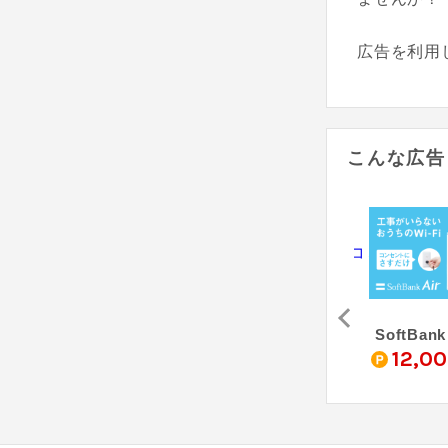
広告を利用
こんな広告
光
おてがる光
auひかり（フルコミット株式会社）
SoftBank
0
6,300
9,000
12,0
pt
pt
pt