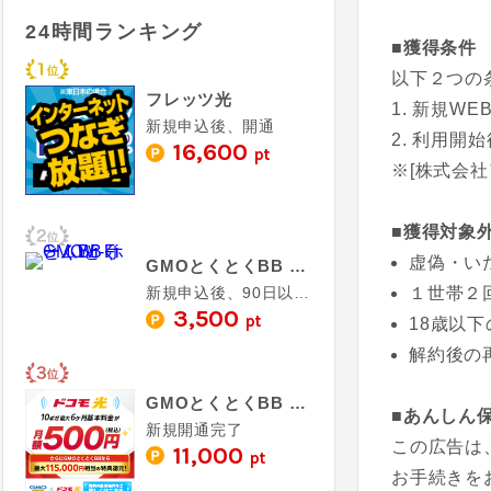
24時間ランキング
■獲得条件
以下２つの
フレッツ光
新規WE
新規申込後、開通
利用開始
16,600
pt
※[株式会
■獲得対象
虚偽・い
GMOとくとくBB ホームWi-Fi
新規申込後、90日以内の利用開始＋1ヶ月以上の利用
１世帯２
3,500
pt
18歳以
解約後の
GMOとくとくBB ドコモ光
■あんしん
新規開通完了
この広告は
11,000
pt
お手続きを