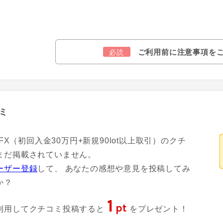
ご利用前に注意事項を
必読
ミ
T FX（初回入金30万円+新規90lot以上取引）のクチ
まだ掲載されていません。
ーザー登録
して、 あなたの感想や意見を投稿してみ
か？
1
pt
利用してクチコミ投稿すると
をプレゼント！