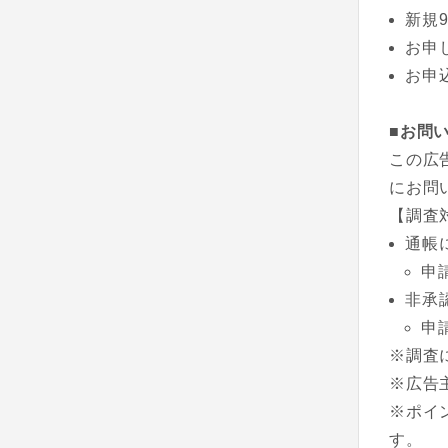
新規9
お申
お申
■お問
この広
にお問
【調査
通帳
申
非承
申
※調査
※広告
※ポイ
す。