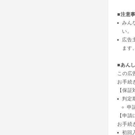
■注意
みん
い。
広告
ます
■あん
この広
お手続
【保証
判定
申
【申請
お手続
初回