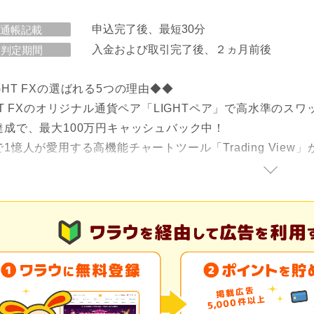
申込完了後、最短30分
通帳記載
入金および取引完了後、２ヵ月前後
判定期間
GHT FXの選ばれる5つの理由◆◆
GHT FXのオリジナル通貨ペア「LIGHTペア」で高水準のス
件達成で、最大100万円キャッシュバック中！
で1憶人が愛用する高機能チャートツール「Trading View
短5分で口座申込可能！
料0円！
機能に制限あり