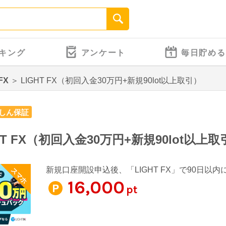
キング
アンケート
毎日貯める
FX
＞
LIGHT FX（初回入金30万円+新規90lot以上取引）
しん保証
HT FX（初回入金30万円+新規90lot以上取
新規口座開設申込後、「LIGHT FX」で90日以内
スマホ
16,000
pt