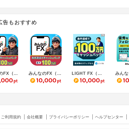
広告もおすすめ
みんなのFX（初回入金10万円+新規90lot以上の取引完了）
みんなのFX（新規90lot以上取引）
LIGHT FX（新規90lot以上取引）
,000
10,000
10,000
1
pt
pt
pt
ご利用規約
会社概要
プライバシーポリシー
ヘルプセンター