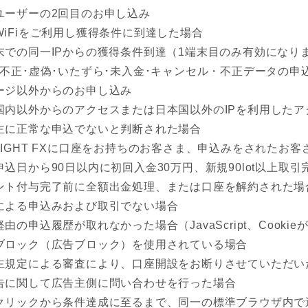
ユーザーの2回目のお申し込み
WiFiをご利用し獲得条件に到達した場合
末での同一IPからの獲得条件到達（1端末目のみ有効になり
･不正･虚偽･いたずら･未入金･キャンセル・不正データの申
ージ以外からのお申し込み
国内以外からのアクセスまたは日本国以外のIPを利用したア
主に正常な申込でないと判断された場合
LIGHT FXに口座をお持ちのお客さま、申込みをされたお客
申込日から90日以内に初回入金30万円、新規90lot以上取
ント付与完了前に全額出金処理、または口座を解約された場
による申込みおよび取引でない場合
由の申込履歴が取れなかった場合（JavaScript、Cook
ブロック（広告ブロック）を使用されている場合
主規定による審査により、口座開設をお断りさせていただい
告に関して広告主側に問い合わせを行った場合
クリックから条件達成に至るまで、同一の標準ブラウザ内で