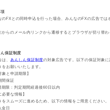
事項
なのFXとの同時申込を行った場合、みんなのFXの広告で
主からのメール内リンクから遷移するとブラウザが切り替わ
。
しん保証制度
告は、
あんしん保証制度
の対象広告です。以下の保証対象に
きをお願いいたします。
対象と申請期限】
期間保証
請期限：判定期間経過後60日以内
に必要な情報】
きをスムーズに進めるため、以下の情報をご用意ください。
入金日