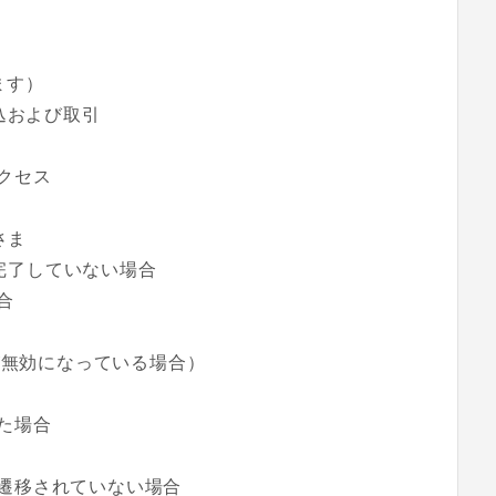
ます）
込および取引
クセス
さま
引完了していない場合
合
ieが無効になっている場合）
た場合
遷移されていない場合