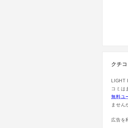
クチコ
LIGH
コミは
無料ユ
ません
広告を