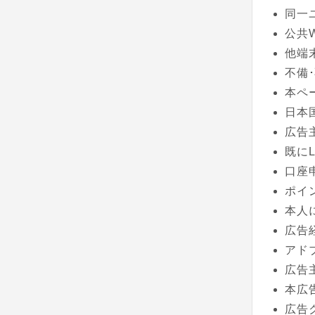
同一
公共
他端
不備
本ペ
日本
広告
既に
口座
ポイ
本人
広告経
アド
広告
本広
広告