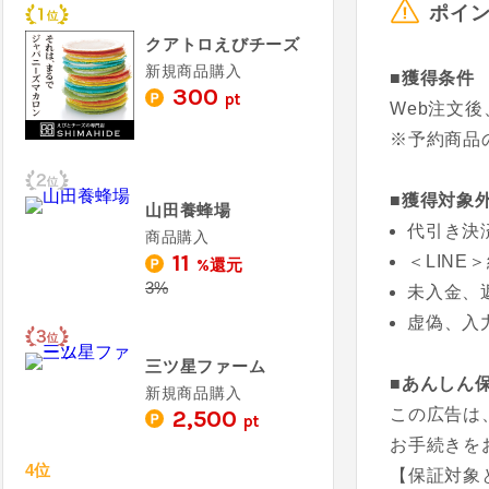
ポイ
クアトロえびチーズ
新規商品購入
■獲得条件
300
pt
Web注文
※予約商品
■獲得対象
山田養蜂場
代引き決
商品購入
11
＜LINE
%還元
3%
未入金、
虚偽、入
三ツ星ファーム
■あんしん
新規商品購入
2,500
この広告は
pt
お手続きを
4位
【保証対象