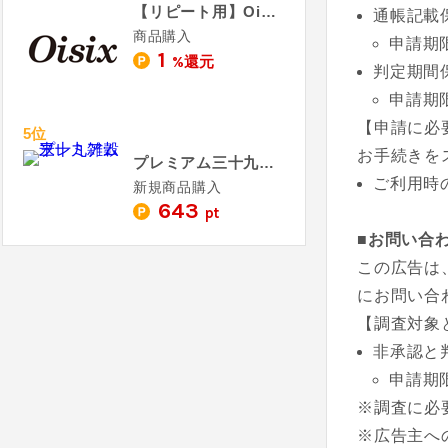
【リピート用】Oisix - おいしっくす
通帳記載
商品購入
申請期
1
%還元
判定期間
申請期
【申請に必
5位
お手続きを
プレミアム三十九雑穀米
ご利用時
新規商品購入
643
pt
■お問い合
この広告は
にお問い合
【調査対象
非承認と
申請期
※調査に必
※広告主へ