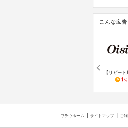
こんな広告
ルタオ
肉のさかの
生協の宅配パルシステム（資料請求）
15
1,500
1
%
%
pt
%
ワラウホーム
サイトマップ
ご利