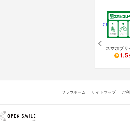
アサンテ（害虫駆除「シロアリ防除」無料床下診断）
Re:est - リクエスト
防犯カメラレンタル（納品完了）
0
4,000
10,500
1.5
pt
pt
pt
ワラウホーム
サイトマップ
ご利