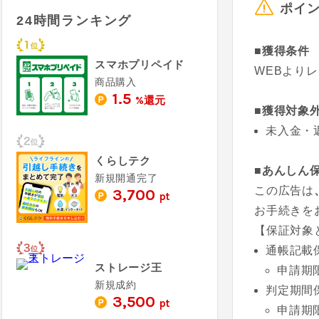
ポイ
24時間ランキング
■獲得条件
スマホプリペイド
WEBより
商品購入
1.5
%還元
■獲得対象
未入金・
くらしテク
■あんしん
新規開通完了
この広告は
3,700
pt
お手続きを
【保証対象
通帳記載
ストレージ王
申請期
新規成約
判定期間
3,500
pt
申請期