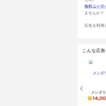
無料ユーザ
ませんか？
広告を利用
こんな広告
品川スキンクリニック 美容皮フ科
リゼクリニック
ルシアクリニック
メンズリ
0
14,000
11,000
14,0
pt
pt
pt