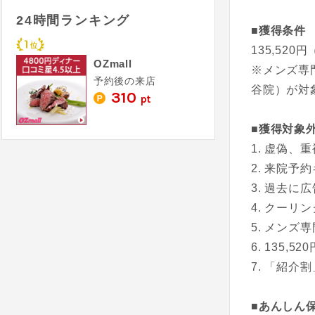
24時間ランキング
■獲得条件
135,52
OZmall
※メンズ専
予約後の来店
谷院）が対
310
pt
■獲得対象
虚偽、重
来院予約
過去に広
クーリン
メンズ専
135,5
「紹介割
■あんしん