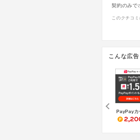
契約のみで
このクチコミ
こんな広告
ディズニー★JCBカード
メルカードゴールド
S STACIAカード
PayPay
2,200
2,400
2,20
pt
pt
pt