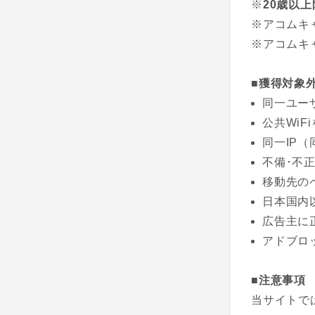
※
20歳以上
※アコムキ
※アコムキ
■獲得対象
同一ユー
公共WiF
同一IP
不備･不
移動先の
日本国内
広告主に
アドブロ
■注意事項
当サイトで