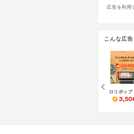
広告を利用
こんな広告
グループ専用VPNサーバー
ABLENET VPS
Hostinger
1,600
45
3,50
pt
pt
%