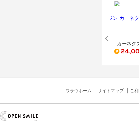
ンド
とちたまの廃車買取
車買取のチョージン
カーネク
0
10,000
18,000
24,0
pt
pt
pt
ワラウホーム
サイトマップ
ご利