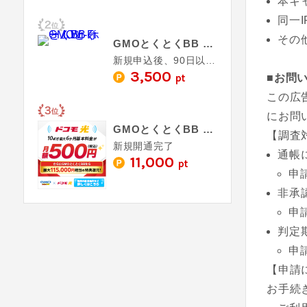
本キ
同一
その
GMOとくとくBB ホームWi-Fi
新規申込後、90日以内の利用開始＋1ヶ月以上の利用
3,500
■お問
pt
この広
にお問
GMOとくとくBB ドコモ光
【調査
新規開通完了
通帳
11,000
pt
申
非承
申
判定
申
【申請
お手続