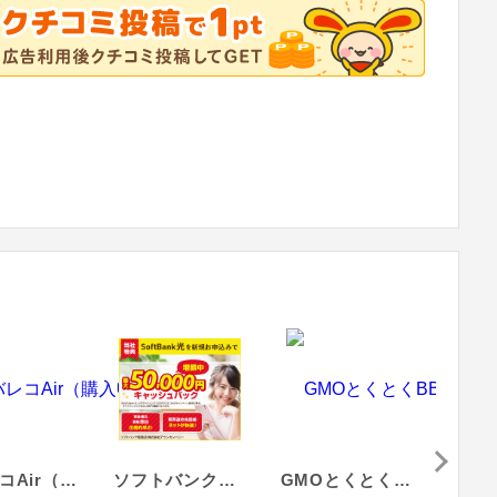
モバレコAir（購入申込）
ソフトバンク光（株式会社アウンカンパニー）
GMOとくとくBB光
N