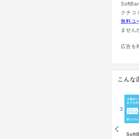
Soft
クチコ
無料ユ
ません
広告を
こんな
がる光
＠nifty（株式会社アウンカンパニー）
auひかり（フルコミット株式会社）
SoftB