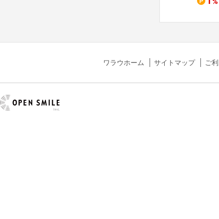
1.4
1.5
1
%
%
%
%
ワラウホーム
サイトマップ
ご利