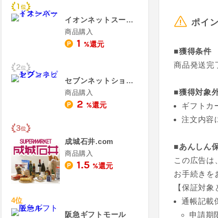
イオンネットスーパー
ポイ
商品購入
1
%還元
■獲得条件
商品発送完
セブンネットショッピング
■獲得対象
商品購入
2
%還元
ギフトカ
注文内容
成城石井.com
■あんしん
商品購入
この広告は
1.5
%還元
お手続きを
【保証対象
4位
通帳記載
阪急ギフトモール
申請期