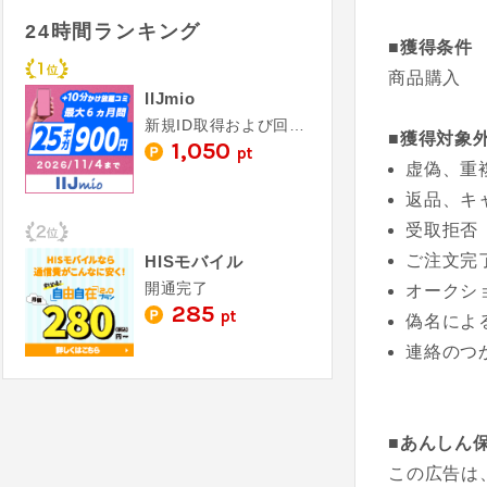
24時間ランキング
■獲得条件
商品購入
IIJmio
新規ID取得および回線開通
■獲得対象
1,050
pt
虚偽、重
返品、キ
受取拒否
ご注文完
HISモバイル
開通完了
オークシ
285
pt
偽名によ
連絡のつ
■あんしん
この広告は