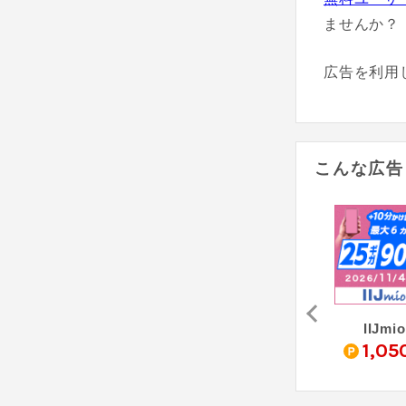
ませんか？
広告を利用
こんな広告
BB.exciteモバイル（Fitプラン）
ドコモmini（ドコモミニ）
だれでもモバイル
IIJmio
14,000
4,000
1,05
pt
pt
pt