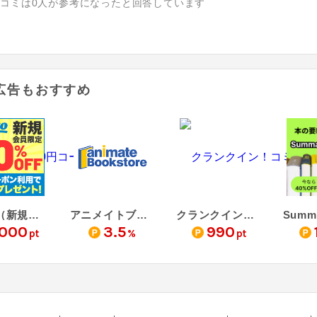
チコミは
0
人が参考になったと回答しています
広告もおすすめ
honto（新規購入）
アニメイトブックストア
クランクイン！コミック
,000
3.5
990
pt
%
pt