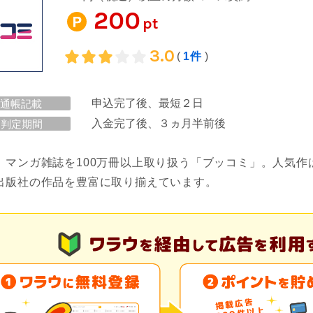
200
pt
3.0
(
1件
)
申込完了後、最短２日
通帳記載
入金完了後、３ヵ月半前後
判定期間
、マンガ雑誌を100万冊以上取り扱う「ブッコミ」。人気
出版社の作品を豊富に取り揃えています。