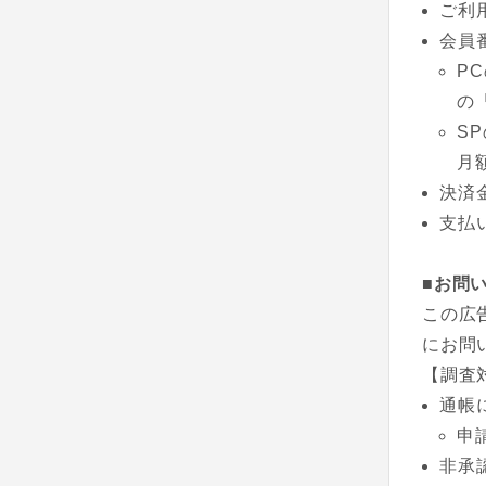
ご利
会員
P
の
S
月
決済
支払
■お問
この広
にお問
【調査
通帳
申
非承