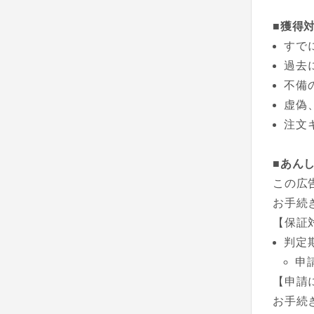
■獲得
すで
過去
不備
虚偽
注文
■あん
この広
お手続
【保証
判定
申
【申請
お手続