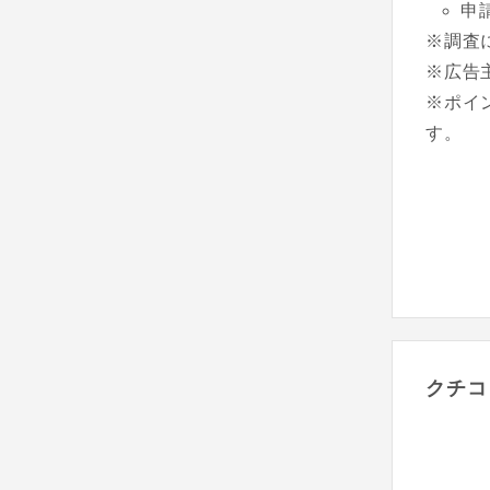
申
※調査
※広告
※ポイ
す。
クチコ