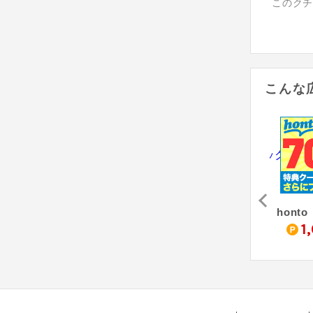
このク
こんな
マンガBANGブックス
電子貸本Renta!（新規入会＋ポイント消費）
マンガBANGブックス（月額1,000円コース）
3.1
450
1,000
1
%
pt
pt