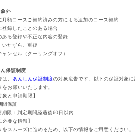
対象外
に月額コースご契約済みの方による追加のコース契約
に登録したことのある場合
のある登録や不正な内容の登録
、いたずら、重複
キャンセル（クーリングオフ）
しん保証制度
告は、
あんしん保証制度
の対象広告です。以下の保証対象に
きをお願いいたします。
対象と申請期限】
期間保証
請期限：判定期間経過後60日以内
に必要な情報】
きをスムーズに進めるため、以下の情報をご用意ください。