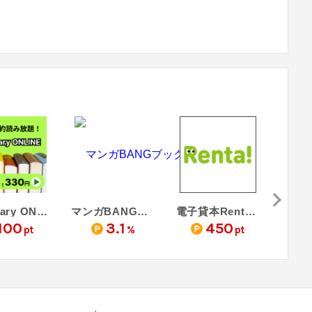
Summary ONLINE - サマリーオンライン（会員登録＋3日間利用）
マンガBANGブックス
電子貸本Renta!（新規入会＋ポイント消費）
100
3.1
450
pt
%
pt