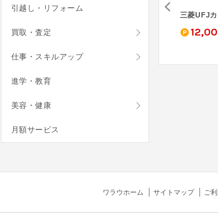
引越し・リフォーム
三井住友カード ゴールド（NL）
JCBカード S
au PAY カード
三菱UFJ
0
4,000
3,000
12,0
買取・査定
pt
pt
pt
仕事・スキルアップ
進学・教育
美容・健康
月額サービス
ワラウホーム
サイトマップ
ご利