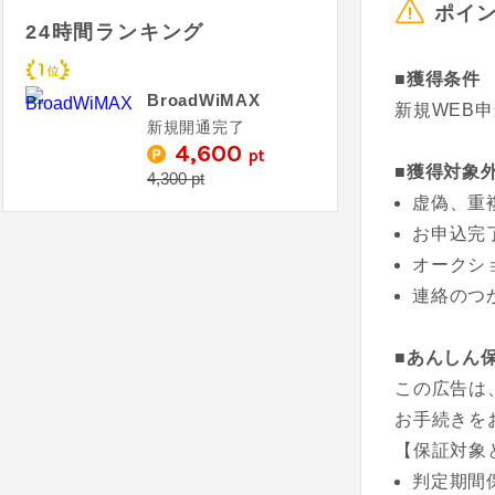
ポイ
24時間ランキング
■獲得条件
BroadWiMAX
新規WEB
新規開通完了
4,600
pt
■獲得対象
4,300 pt
虚偽、重
お申込完
オークシ
連絡のつ
■あんしん
この広告は
お手続きを
【保証対象
判定期間