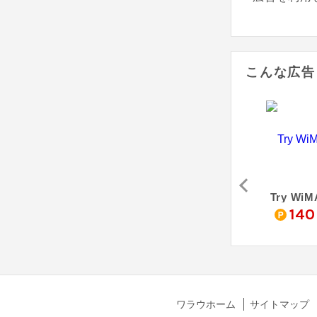
こんな広告
ベル
RakuRaku 売り切れごめん！ Wi-Fi
BroadWiMAX
Try WiM
0
5,600
4,600
140
pt
pt
pt
ワラウホーム
サイトマップ