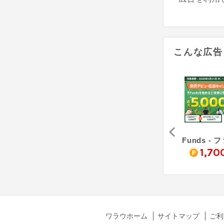
こんな広告
Funds - ファンズ（15万円投資）
Funds - ファンズ（30万円投資）
LENDEX - レンデックス
0
16,100
1,500
1,70
pt
pt
pt
ワラウホーム
サイトマップ
ご利