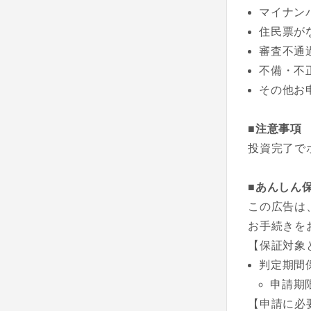
マイナン
住民票が
審査不通
不備・不
その他お
■注意事項
投資完了で
■あんしん
この広告は
お手続きを
【保証対象
判定期間
申請期
【申請に必