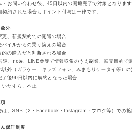
み・お問い合わせ後、45日以内の開通完了で対象となりま
個契約された場合もポイント付与は一律です。
対象外
変更、新規契約での開通の場合
モバイルからの乗り換えの場合
目的の購入だと判断される場合
S関連、note、LINE＠等で情報収集のうえ副業、転売目的
ホ以外（ガラケー、キッズフォン、みまもりケータイ等）の
完了後90日以内に解約となった場合
、いたずら、不正
事項
は、SNS（X・Facebook・Instagram・ブログ等）
しん保証制度