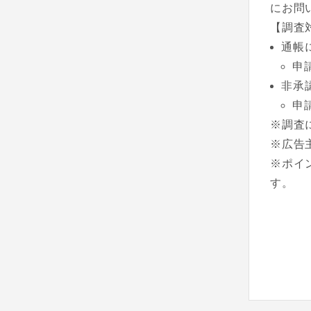
にお問
【調査
通帳
申
非承
申
※調査
※広告
※ポイ
す。