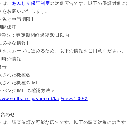
告は、
あんしん保証制度
の対象広告です。以下の保証対象に
きをお願いいたします。
対象と申請期限】
期間保証
請期限：判定期間経過後60日以内
に必要な情報】
きをスムーズに進めるため、以下の情報をご用意ください。
用時の情報
番号
入された機種名
入された機種のIMEI
トバンクIMEIの確認方法＞
/www.softbank.jp/support/faq/view/10892
い合わせ
告は、調査依頼が可能な広告です。以下の調査対象に該当す