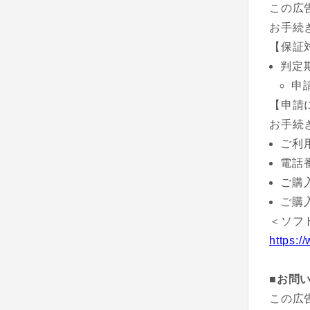
この広
お手続
【保証
判定
申
【申請
お手続
ご利
電話
ご購
ご購
＜ソフ
https:/
■お問
この広