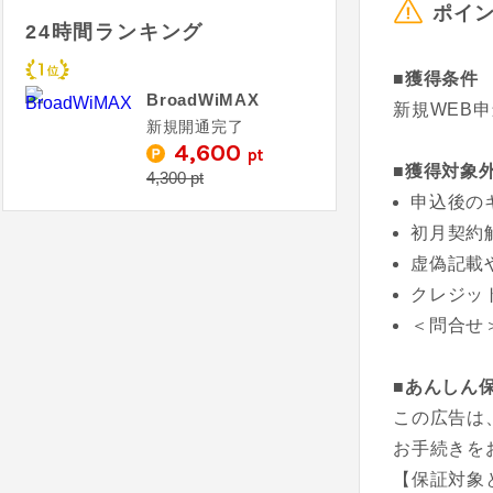
ポイ
24時間ランキング
■獲得条件
BroadWiMAX
新規WEB
新規開通完了
4,600
pt
■獲得対象
4,300 pt
申込後の
初月契約
虚偽記載
クレジッ
＜問合せ
■あんしん
この広告は
お手続きを
【保証対象