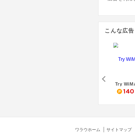
こんな広告
ベル
RakuRaku 売り切れごめん！ Wi-Fi
BroadWiMAX
Try WiM
0
5,600
4,600
140
pt
pt
pt
ワラウホーム
サイトマップ