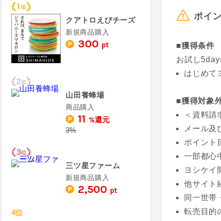
ポイ
クアトロえびチーズ
新規商品購入
300
pt
■獲得条件
お試し5da
はじめて
山田養蜂場
■獲得対象
商品購入
＜資料請
11
%還元
メール及
3%
ポイント
一部都心
三ツ星ファーム
ヨシケイ
新規商品購入
他サイト
2,500
pt
同一世帯
転売目的
4位