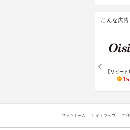
こんな広告
JTBショッピング
肉のさかの
生協の宅配パルシステム（資料請求）
15
1,500
1
%
pt
%
ワラウホーム
サイトマップ
ご利