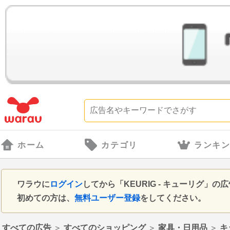
ホーム
カテゴリ
ランキ
ワラウに
ログイン
してから「KEURIG - キューリグ
初めての方は、
無料ユーザー登録
をしてください。
すべての広告
＞
すべてのショッピング
＞
家具・日用品
＞
キ