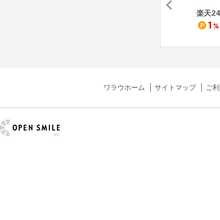
Ranger SとTyson今治タオル取扱専門店「伊織」
はんこプレミアム
サーモス オンラインショップ
楽天2
21
4
1
%
%
%
ワラウホーム
サイトマップ
ご利