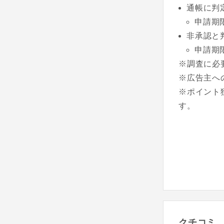
通帳に判
申請期
非承認と
申請期
※調査に必
※広告主へ
※ポイント
す。
クチコミ