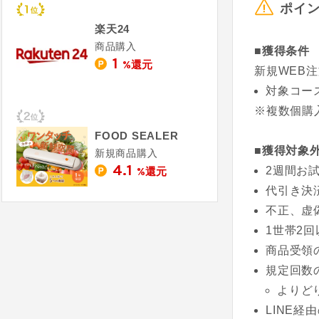
ポイ
楽天24
商品購入
■獲得条件
1
%還元
新規WEB
対象コー
※複数個購
FOOD SEALER
■獲得対象
新規商品購入
4.1
2週間お
%還元
代引き決
不正、虚
1世帯2
商品受領
規定回数
よりど
LINE経