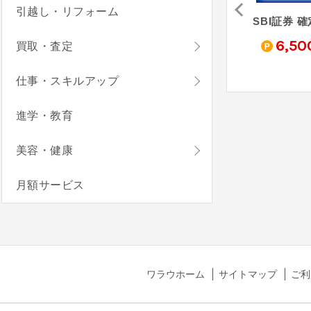
引越し・リフォーム
松井証券「iDeCo」
FOLIO ROBOPRO
りそな銀行 iDeCo
0
3,000
5,600
6,50
買取・査定
pt
pt
pt
仕事・スキルアップ
進学・教育
美容・健康
月額サービス
ワラウホーム
サイトマップ
ご利