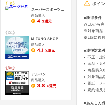
ポイ
スーパースポーツゼビオ
商品購入
■獲得条件
4
%還元
WEBから
※対象商品
※1回に複
MIZUNO SHOP
商品購入
4.1
%還元
■獲得対象
不正・虚
返品・返
商品購入
アルペン
対象商品
商品購入
電話、メ
3.8
%還元
規約違反
■あんしん