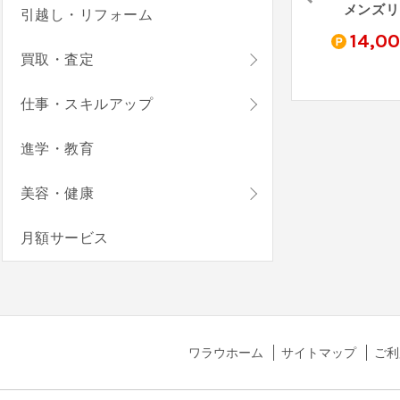
品川スキンクリニック 美容皮フ科
リゼクリニック
ルシアクリニック
メンズリ
引越し・リフォーム
0
14,000
11,000
14,0
pt
pt
pt
買取・査定
仕事・スキルアップ
進学・教育
美容・健康
月額サービス
ワラウホーム
サイトマップ
ご利