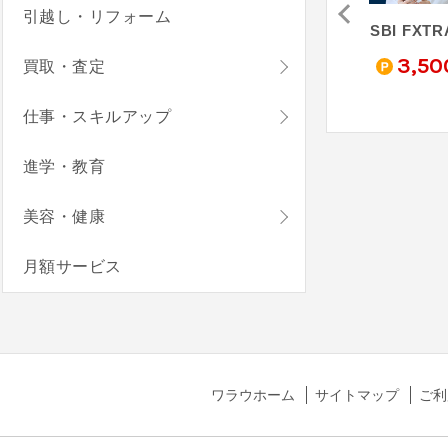
引越し・リフォーム
FX
FXブロードネット
インヴァスト証券「トライオートFX」（自動売買2万通貨以上）
SBI FXT
0
5,000
9,000
3,50
買取・査定
pt
pt
pt
仕事・スキルアップ
進学・教育
美容・健康
月額サービス
ワラウホーム
サイトマップ
ご利