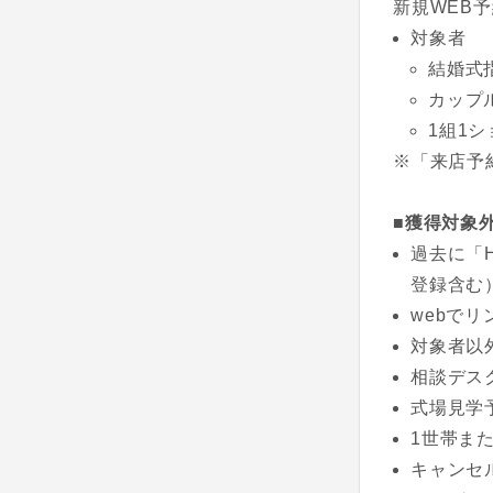
新規WEB
対象者
結婚式
カップ
1組1
※「来店予
■獲得対象
過去に「
登録含む
webで
対象者以
相談デス
式場見学
1世帯ま
キャンセ