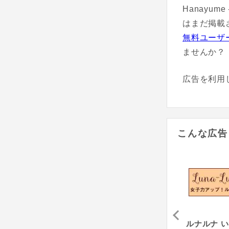
Hanayu
はまだ掲載
無料ユーザ
ませんか？
広告を利用
こんな広告
ート
ハナユメフェスタ
Hanayume - ハナユメ（式場見学完了）