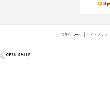
3,500
6,000
3
t
pt
pt
p
ワラウホーム
サイトマップ