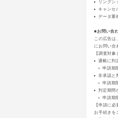
リングシ
キャンセ
データ重
■お問い合
この広告は
にお問い合
【調査対象
通帳に判
申請期
非承認と
申請期
判定期間
申請期
【申請に必
お手続きを