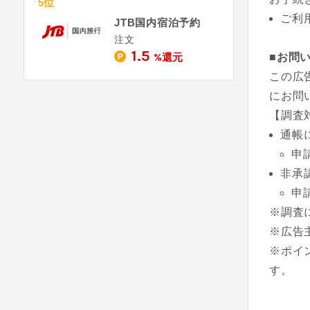
5位
ご利
JTB国内宿泊予約
注文
1.5
■お問
%還元
この広
にお問
【調査
通帳
申
非承
申
※調査
※広告
※ポイ
す。