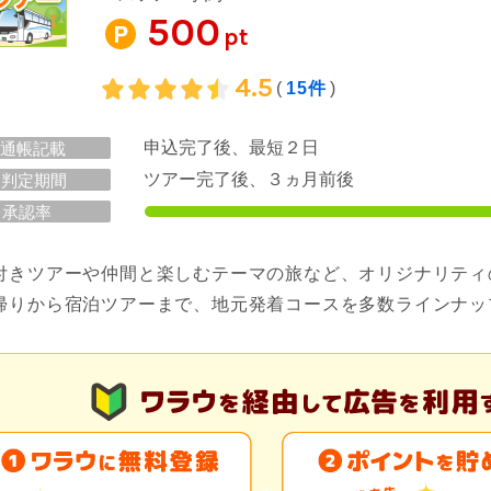
500
pt
4.5
(
15件
)
申込完了後、最短２日
通帳記載
ツアー完了後、３ヵ月前後
判定期間
承認率
付きツアーや仲間と楽しむテーマの旅など、オリジナリティ
帰りから宿泊ツアーまで、地元発着コースを多数ラインナッ