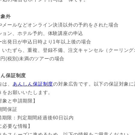
対象外
やメールなどオンライン決済以外の予約をされた場合
ション、ホテル予約、体験講座の申込
ー出発日が申込日時より1年以上後の場合
、いたずら、重複、登録不備、注文キャンセル（クーリング
00円(税別)未満のツアーの場合
しん保証制度
告は、
あんしん保証制度
の対象広告です。以下の保証対象に
きをお願いいたします。
対象と申請期限】
期間保証
請期限：判定期間経過後60日以内
に必要な情報】
きをスムーズに進めるため、以下の情報をご用意ください。