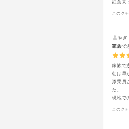
紅葉真
このク
やぎ
家族で
家族で
朝は早
添乗員
た。
現地で
このク