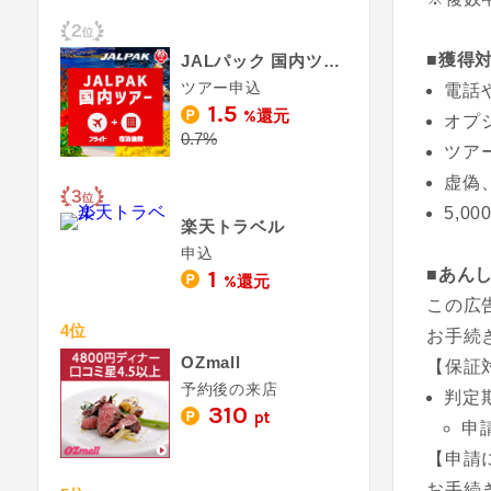
■獲得
JALパック 国内ツアー（ジャルパック）
ツアー申込
電話
1.5
%還元
オプ
0.7%
ツア
虚偽
5,0
楽天トラベル
申込
1
■あん
%還元
この広
4位
お手続
OZmall
【保証
予約後の来店
判定
310
pt
申
【申請
お手続