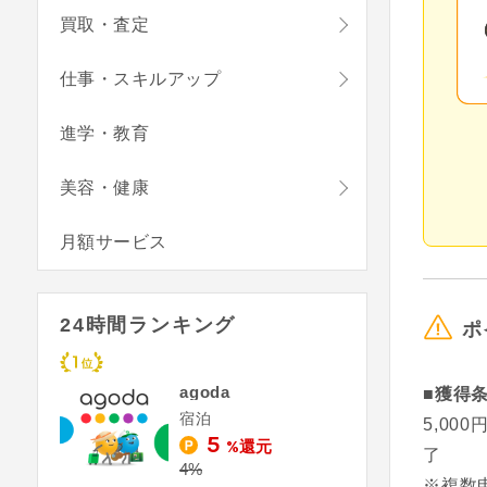
買取・査定
仕事・スキルアップ
進学・教育
美容・健康
月額サービス
24時間ランキング
ポ
agoda
■獲得
宿泊
5,0
5
%還元
了
4%
※複数