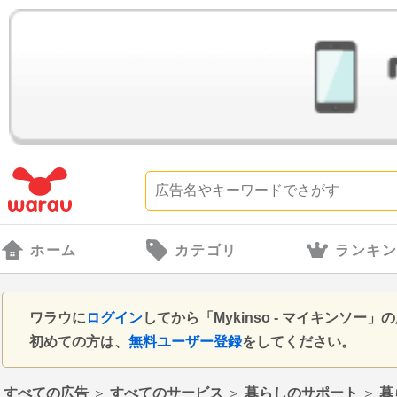
ホーム
カテゴリ
ランキ
ワラウに
ログイン
してから「Mykinso - マイキンソ
初めての方は、
無料ユーザー登録
をしてください。
すべての広告
＞
すべてのサービス
＞
暮らしのサポート
＞
暮