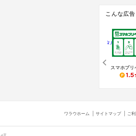
こんな広告
アサンテ（害虫駆除「シロアリ防除」無料床下診断）
Re:est - リクエスト
防犯カメラレンタル（納品完了）
0
4,000
10,500
1.5
pt
pt
pt
ワラウホーム
サイトマップ
ご利