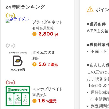
24時間ランキング
ポイ
ブライダルネット
■獲得条件
有料会員登録
WEB注文
6,300
pt
■獲得対象
不備・不
タイムズのB
利用
5.6
%還元
■あんしん
この広告は
お手続きを
【保証対象
スマホプリペイド
通帳記載
商品購入
申請期
1.5
%還元
判定期間