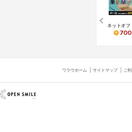
グ
華丸
ニーゴ・リユース
2,800
1,540
700
pt
pt
pt
ワラウホーム
サイトマップ
ご利