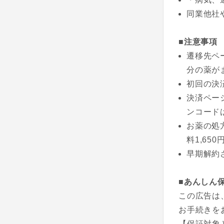
同業他社
■注意事項
遷移先ペ
分の薬が
初回の決済
決済ペー
ンコード
お薬の処
料1,65
早期解約
■あんしん
この広告は
お手続きを
【保証対象