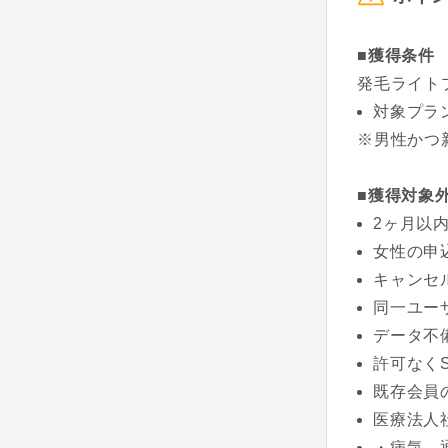
■獲得条件
発毛ライト
対象プラ
※男性かつ
■獲得対象
2ヶ月以
女性の申
キャンセ
同一ユー
データ不
許可なく
既存会員
医療法人
・病気、