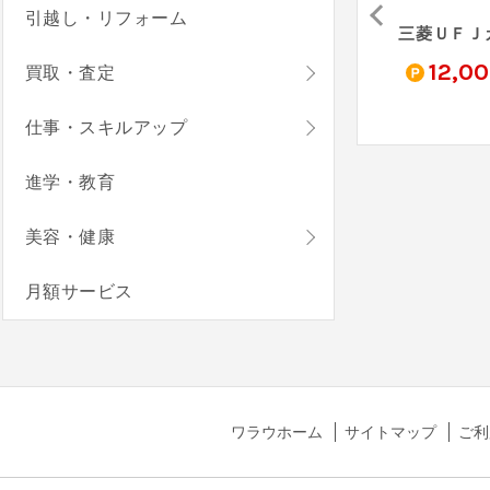
引越し・リフォーム
三井住友カード ゴールド（NL）
JCBカード S
au PAY カード
0
4,000
3,000
12,0
買取・査定
pt
pt
pt
仕事・スキルアップ
進学・教育
美容・健康
月額サービス
ワラウホーム
サイトマップ
ご利