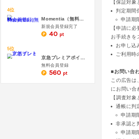
【保証対象
4位
判定期間
Momentia（無料会員登録）
申請期
新規会員登録完了
【申請に必
40
pt
お手続きを
お申し込
5位
ご利用時
京急プレミアポイント
無料会員登録
560
■お問い合
pt
この広告は
にお問い合
【調査対象
通帳に判
申請期
非承認と
申請期