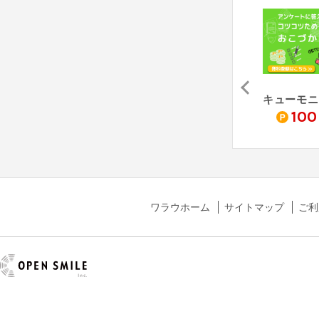
QLife 無料WEB会員登録
"絆"のコミュニティ（公式サークル館）《無料会員登録》
music.jp 30日間無料お試し
キューモニ
180
100
100
pt
pt
pt
ワラウホーム
サイトマップ
ご利