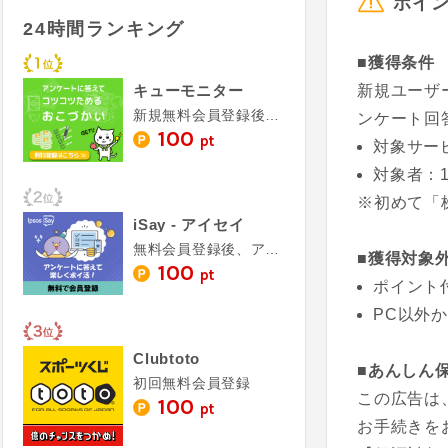
ポイ
24時間ランキング
■獲得条件
キューモニター
新規ユーザ
新規無料会員登録後、アンケート回答
ンケート回
100
pt
対象サービ
対象者：
※初めて「
iSay - アイセイ
無料会員登録後、アンケート回答
■獲得対象
100
pt
ポイント
PC以外
Clubtoto
■あんしん
初回無料会員登録
この広告は
100
pt
お手続きを