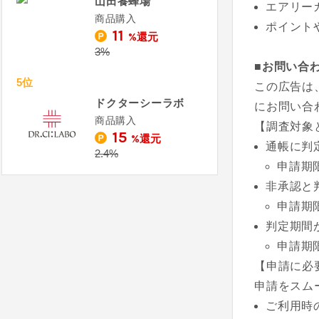
山田養蜂場
エアリー
商品購入
ポイント
11
%還元
3%
■お問い合
5位
この広告は
ドクターシーラボ
にお問い合
商品購入
【調査対象
15
%還元
通帳に判
2.4%
申請期
非承認と
申請期
判定期間
申請期
【申請に必
申請をスム
ご利用時