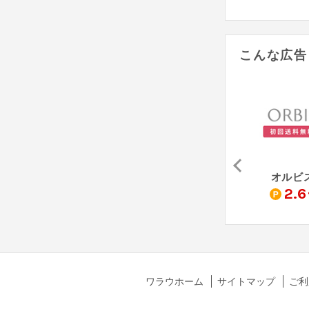
こんな広告
オ
Cosme Kitchen - コスメキッチン
きれいみつけた
オルビ
1.8
1.5
2.6
%
%
%
ワラウホーム
サイトマップ
ご利