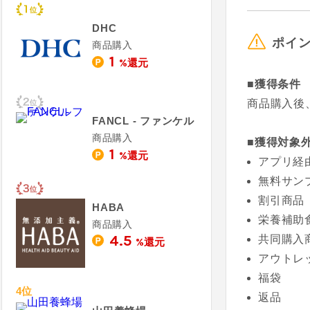
DHC
ポイ
商品購入
1
%還元
■獲得条件
商品購入後
FANCL - ファンケル
商品購入
■獲得対象
1
%還元
アプリ経
無料サン
割引商品
HABA
栄養補助
商品購入
4.5
共同購入
%還元
アウトレ
福袋
4位
返品