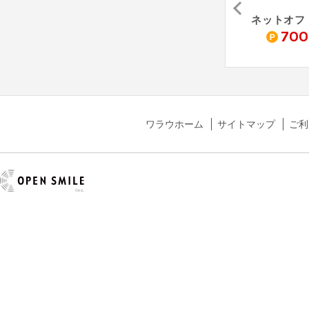
グ
華丸
ニーゴ・リユース
2,800
1,540
700
pt
pt
pt
ワラウホーム
サイトマップ
ご利