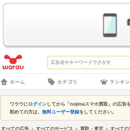
ホーム
カテゴリ
ランキ
ワラウに
ログイン
してから「nojimaスマホ買取」の広
初めての方は、
無料ユーザー登録
をしてください。
すべての広告
＞
すべてのサービス
＞
買取・査定
＞
すべての