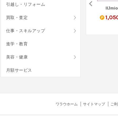
引越し・リフォーム
BB.exciteモバイル（Fitプラン）
trifa - トリファ
だれでもモバイル
IIJmio
5
4,000
1,05
買取・査定
pt
%
pt
仕事・スキルアップ
進学・教育
美容・健康
月額サービス
ワラウホーム
サイトマップ
ご利