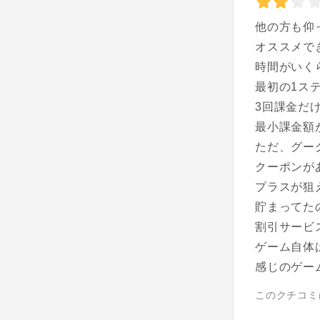
他の方も仰
オススメで
時間がいく
最初の1ス
3回課金だ
最小課金額
ただ、グー
クーポンが
プラスが狙
貯まってた
割引サービ
ゲーム自体
感じのゲー
このクチコミ