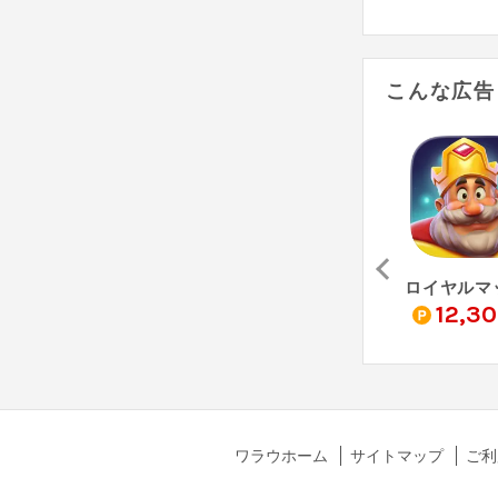
こんな広告
TikTok Lite（StepUp）
FXデモトレードでバーチャル投資ゲーム-FX初心者ガイド（StepUp）
タウンシップ（StepUp）
0
1,270
21,670
12,3
pt
pt
pt
ワラウホーム
サイトマップ
ご利