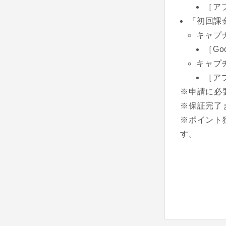
［ア
『初回課
キャプ
［G
キャプ
［ア
※申請に必
※保証完了
※ポイント
す。