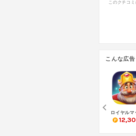
このクチコミ
こんな広告
我が天下（StepUp）
Cat Garden Merge（StepUp）
ペタペタペンギン団（StepUp）
0
3,700
11,340
12,3
pt
pt
pt