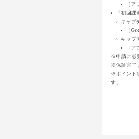
［ア
『初回課
キャプ
［G
キャプ
［ア
※申請に必
※保証完了
※ポイント
す。