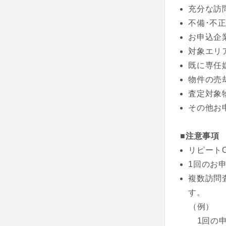
充分な訪
不備･不
お申込企
対象エリ
既に専任
物件の売
査定対象
その他お
■注意事項
リピート
1回のお
複数訪問
す。
（例）
1回の申込