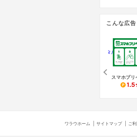
こんな広告
アサンテ（害虫駆除「シロアリ防除」無料床下診断）
Re:est - リクエスト
防犯カメラレンタル（納品完了）
0
4,000
10,500
1.5
pt
pt
pt
ワラウホーム
サイトマップ
ご利