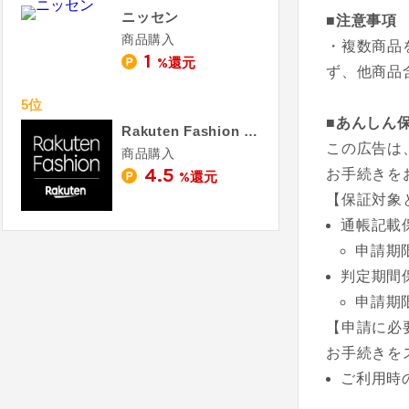
ニッセン
■注意事項
商品購入
・複数商品
1
%還元
ず、他商品
5位
■あんしん
Rakuten Fashion - 楽天ファッション
この広告は
商品購入
4.5
お手続きを
%還元
【保証対象
通帳記載
申請期
判定期間
申請期
【申請に必
お手続きを
ご利用時