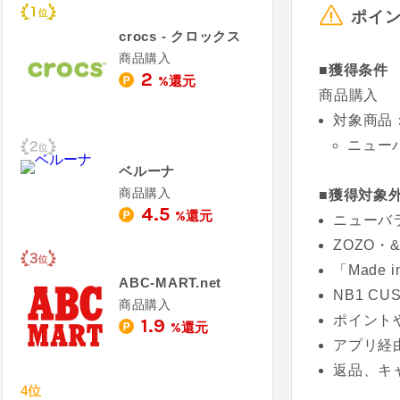
ポイ
crocs - クロックス
商品購入
■獲得条件
2
%還元
商品購入
対象商品
ニューバラ
ベルーナ
商品購入
■獲得対象
4.5
%還元
ニューバラン
ZOZO・
「Made 
ABC-MART.net
NB1 C
商品購入
ポイント
1.9
%還元
アプリ経
返品、キ
4位