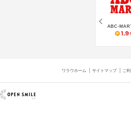
マイモ
PELLE MORBIDA - ペッレモルビダ
L'arcobaleno - ラルコバレーノ
ABC-MART
13
3.5
1.9
%
%
ワラウホーム
サイトマップ
ご利