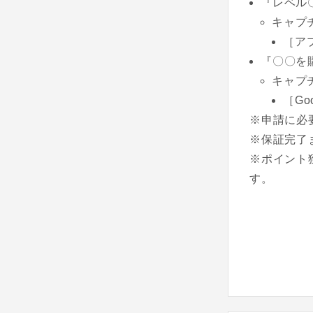
『レベル
キャプ
［ア
『〇〇を
キャプ
［G
※申請に必
※保証完了
※ポイント
す。