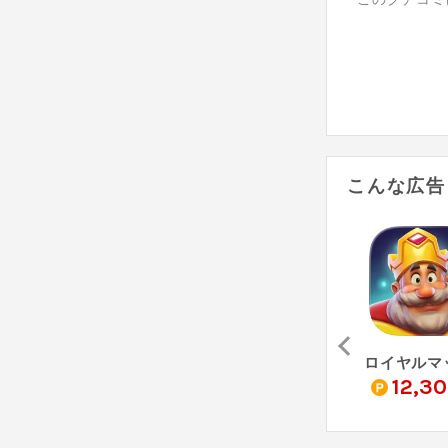
こんな広告
FXデモトレードでバーチャル投資ゲーム-FX初心者ガイド（StepUp）
タウンシップ（StepUp）
Cat Garden Merge（StepUp）
0
21,670
7,270
12,3
pt
pt
pt