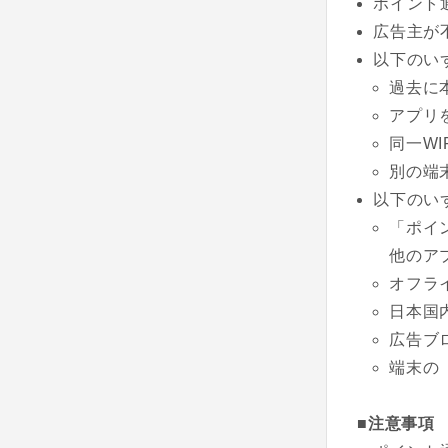
ポイント
広告主が
以下のい
過去に
アプリ
同一W
別の端
以下のい
「ポイ
他のア
オフラ
日本国
広告ブ
端末の
■注意事項