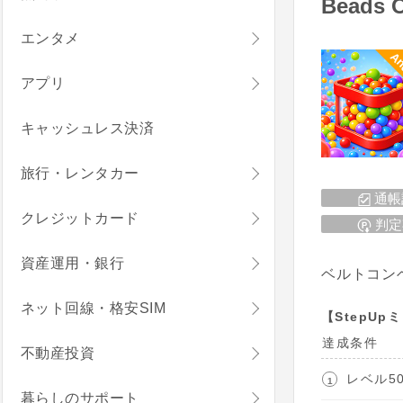
Beads 
エンタメ
An
アプリ
キャッシュレス決済
旅行・レンタカー
通帳
クレジットカード
判定
資産運用・銀行
ベルトコン
ネット回線・格安SIM
【StepUp
達成条件
不動産投資
レベル5
暮らしのサポート