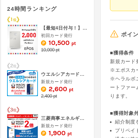
24時間ランキング
【最短4日付与！】エポスカード
ポイ
初回カード発行
10,500
pt
10,000 pt
■獲得条件
新規カード
※エポスカ
ウエルシアカード《発行》
※ヘラルボ
新規カード発行
ートファー
2,600
pt
2,400 pt
ります。
■獲得対象
三菱商事エネルギー・イオンカード《発行》
紹介制度
新規カード発行
プリペイ
1,900
pt