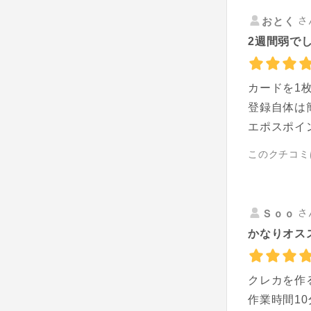
さ
おとく
2週間弱で
カードを1
登録自体は
エポスポイ
このクチコミ
さ
Ｓｏｏ
かなりオス
クレカを作
作業時間1