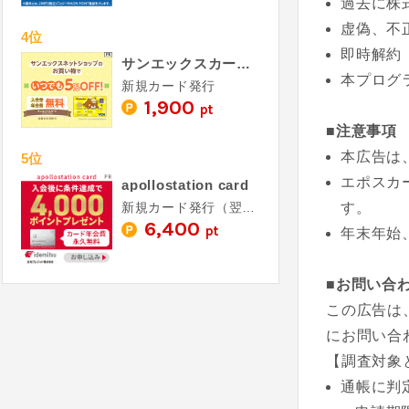
過去に株
虚偽、不
4位
即時解約
サンエックスカード（リラックマ）《発行》
本プログ
新規カード発行
1,900
pt
■注意事項
本広告は、
5位
エポスカ
apollostation card
新規カード発行（翌月末までに5,000円以上利用）
す。
6,400
pt
年末年始
■お問い合
この広告は
にお問い合
【調査対象
通帳に判