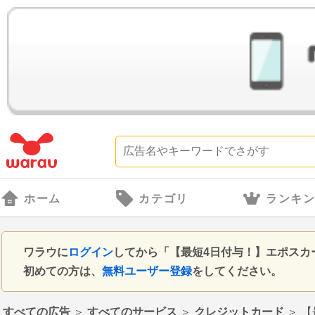
ホーム
カテゴリ
ランキ
ワラウに
ログイン
してから「【最短4日付与！】エポスカ
初めての方は、
無料ユーザー登録
をしてください。
すべての広告
＞
すべてのサービス
＞
クレジットカード
＞
【