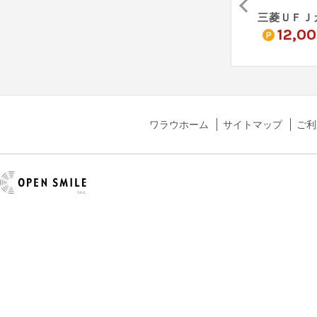
三井住友カード ゴールド（NL）
JCBカード S
au PAY カード
0
4,000
3,000
12,0
pt
pt
pt
ワラウホーム
サイトマップ
ご利