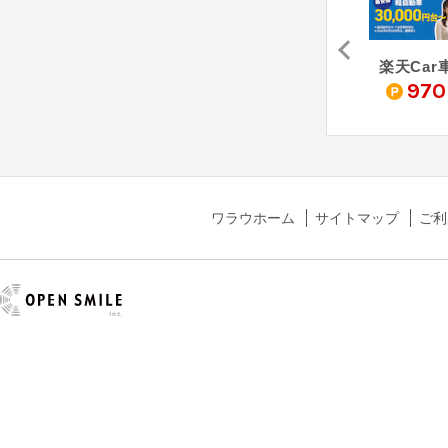
事故車買取のタウ
モビカリ
スグ売るカー
楽天Car
0
23,000
20,000
970
pt
pt
pt
ワラウホーム
サイトマップ
ご利