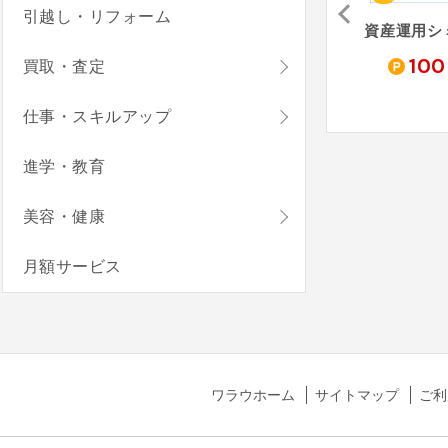
引越し・リフォーム
松井証券「iDeCo」
FOLIO ROBOPRO
りそな銀行 iDeCo
0
3,000
5,600
100
買取・査定
pt
pt
pt
仕事・スキルアップ
進学・教育
美容・健康
月額サービス
ワラウホーム
サイトマップ
ご利