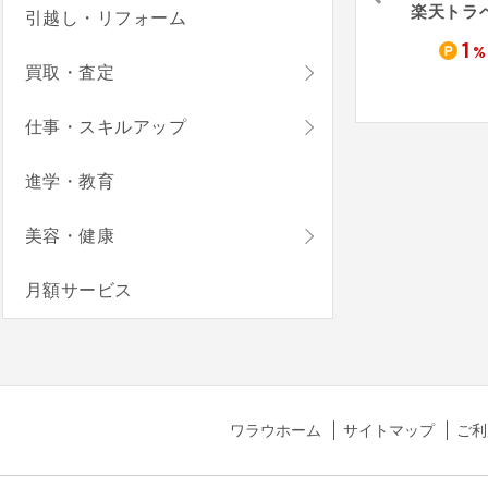
ASOVIEW!（アソビュー）
JTB国内宿泊予約
るるぶトラベル
楽天トラ
引越し・リフォーム
1.5
1.7
1
%
%
%
買取・査定
仕事・スキルアップ
進学・教育
美容・健康
月額サービス
ワラウホーム
サイトマップ
ご利