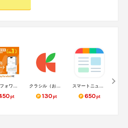
マネーフォワードME（3口座連携完了）
クラシル（お試し無料会員登録）
スマートニュース（8日目起動）
450
130
650
pt
pt
pt