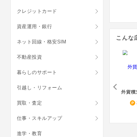
クレジットカード
資産運用・銀行
こんな
ネット回線・格安SIM
不動産投資
暮らしのサポート
引越し・リフォーム
Wick まんが×SNS（初回起動）
Vポイント×Shufoo!アプリ（Yahoo!IDでログイン完了）
Mirrativ（チュートリアルをすべて完了）
30
90
1,120
買取・査定
pt
pt
pt
仕事・スキルアップ
進学・教育