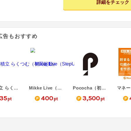
詳細をチェック
広告もおすすめ
外貨積立 らくつむ（初回起動）
Mikke Live（StepUp）
Pococha（初心者限定！チュートリアルミッション全クリア後にコインをすべて受け取る）
35
400
3,500
pt
pt
pt