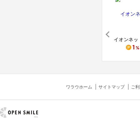
阪神ギフトモール
オンラインデリバリー
小田急オンラインショッピング
1.4
1.5
1
%
%
%
%
ワラウホーム
サイトマップ
ご利