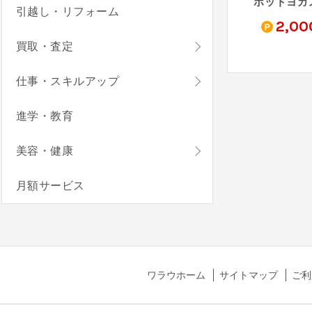
Sleep Doc（Apple Watch版）
ピラティススタジオDEP - デップ
ZEAL BOXING FITNESS
引越し・リフォーム
1,400
6,200
2,00
pt
pt
pt
買取・査定
仕事・スキルアップ
進学・教育
美容・健康
月額サービス
ワラウホーム
サイトマップ
ご利