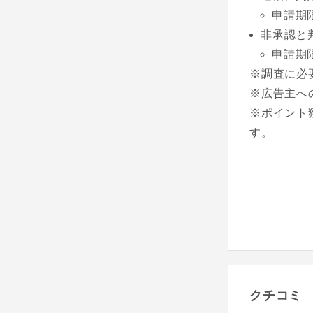
申請期
非承認と
申請期
※調査に必
※広告主へ
※ポイント
す。
クチコミ