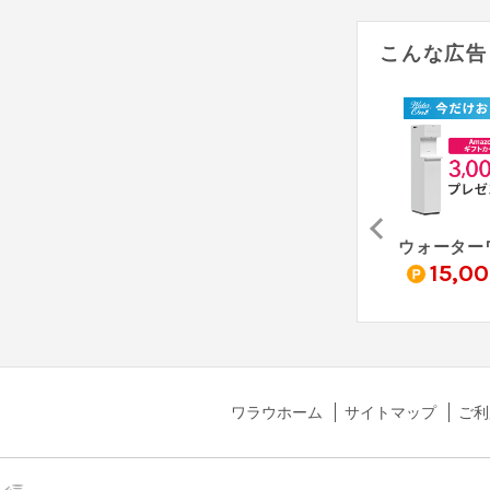
こんな広告
日田天領水 ウォーターサーバー
浄水型ウォーターサーバー feelfree putio - プティオ -
コマムウォーター
300
4,000
15,0
pt
pt
pt
ワラウホーム
サイトマップ
ご利