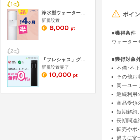
浄水型ウォーターサーバー every frecious（エブリィフレシャス）
ポイ
新規設置
8,000
pt
■獲得条件
ウォーター
■獲得対象
「フレシャス」グッドデザイン賞受賞の天然水ウォーターサーバー
新規設置完了
不備･不正
10,000
pt
その他お
同一ユー
継続利用
商品受領
短期解約
長期間連
転売やポ
過去に富