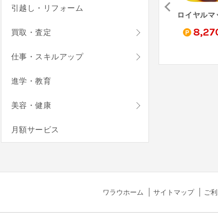
引越し・リフォーム
TikTok Lite（StepUp）
Cat Garden Merge（StepUp）
FXデモトレードでバーチャル投資ゲーム-FX初心者ガイド（StepUp）
0
7,270
2,300
8,27
買取・査定
pt
pt
pt
仕事・スキルアップ
進学・教育
美容・健康
月額サービス
ワラウホーム
サイトマップ
ご利