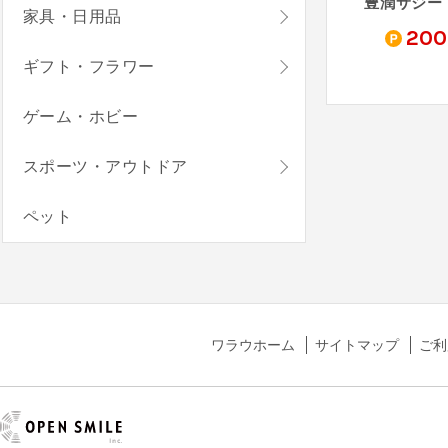
リボネル 無料モニター
ふっくらしらす
カラダごほうびプロテイン 500円モニター
家具・日用品
396
100
200
t
pt
pt
ギフト・フラワー
ゲーム・ホビー
スポーツ・アウトドア
ペット
ワラウホーム
サイトマップ
ご利